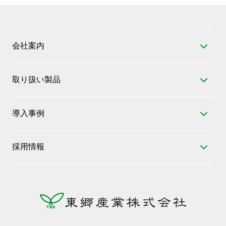
会社案内
東郷産業とは
取り扱い製品
会社概要
工業用樹脂材料
トップメッセージ
導入事例
工業用樹脂成形品
ミッション・ビジョン・バリュー
自動車
電気部品・自動車部品
沿革
採用情報
家庭
工作機械・産業用機械設備
主要お取引先
募集要項
店舗
特殊鋼・合金鋼
関係会社、加盟団体
待遇・福利厚生
工場
ばね・建築資材
SDGs
数字で見る東郷産業
畑
FAソリューション
70周年記念サイト
先輩の声