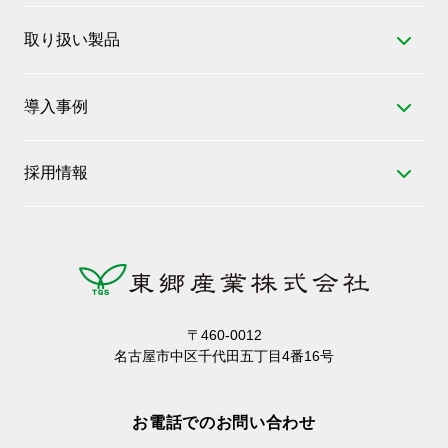
東郷産業とは
取り扱い製品
会社概要
工業用樹脂材料
トップメッセージ
導入事例
工業用樹脂成形品
ミッション・ビジョン・バリュー
自動車
電気部品・自動車部品
沿革
採用情報
家庭
工作機械・産業用機械設備
主要お取引先
募集要項
店舗
特殊鋼・合金鋼
関係会社、加盟団体
待遇・福利厚生
工場
ばね・建築資材
SDGs
数字で見る東郷産業
畑
FAソリューション
70周年記念サイト
先輩の声
〒460-0012
名古屋市中区千代田五丁目4番16号
よくある質問
お電話でのお問い合わせ